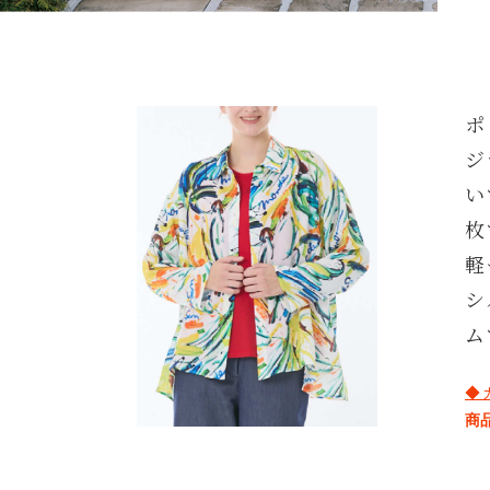
ポ
ジ
い
枚
軽
シ
ム
◆
商