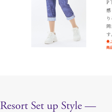
P
感
り
同
す
◆
商
Resort Set up Style —