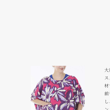
大
ス
材
前
し
ン