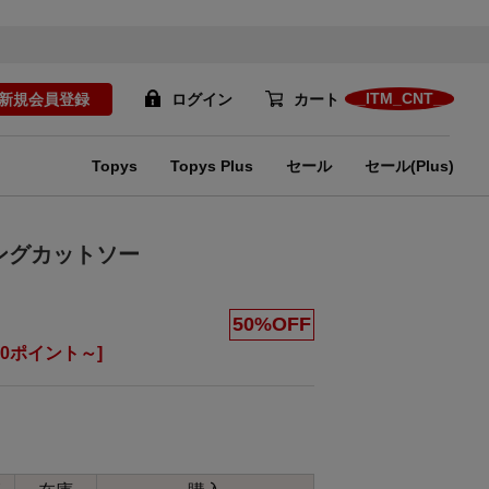
__ITM_CNT__
新規会員登録
ログイン
カート
Topys
Topys Plus
セール
セール(Plus)
ングカットソー
50%OFF
70ポイント～]