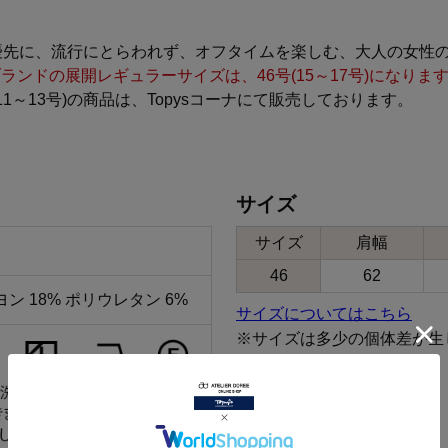
優先に、流行にとらわれず、オフタイムを楽しむ、大人の女性
lusブランドの展開レギュラーサイズは、46号(15～17号)になりま
(11～13号)の商品は、Topysコーナにて販売しております。
サイズ
サイズ
肩幅
46
62
ヨン 18% ポリウレタン 6%
サイズについてはこちら
※サイズは多少の個体差が生