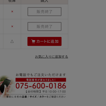
在庫
購入
×
×
△
お気に入りに追加する