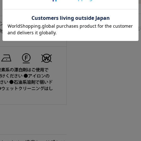
40
37
サイズについてはこちら
ヨン 15% ポリウレタン 2%
※サイズは多少の個体差が生
 編地部分 レーヨン 48% アク