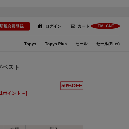
__ITM_CNT__
新規会員登録
ログイン
カート
Topys
Topys Plus
セール
セール(Plus)
グベスト
50%OFF
81ポイント～]