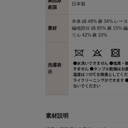
製品原
日本製
産国
本体 綿 49% 麻 34% レー
素材
編地部分 綿 85% 麻 15%
リル 42% 麻 10%
洗濯表
示
素材説明