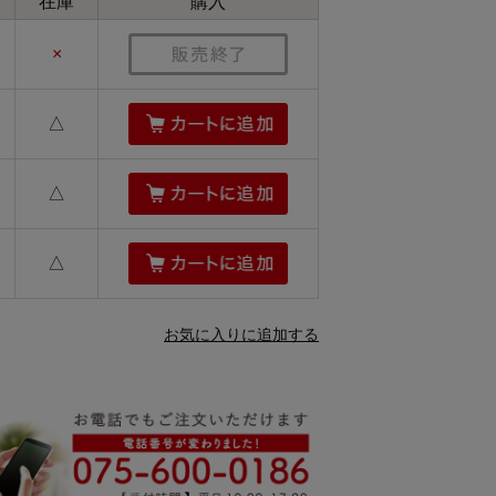
在庫
購入
×
△
△
△
お気に入りに追加する